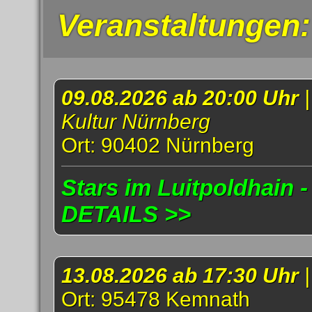
Veranstaltungen:
09.08.2026 ab 20:00 Uhr
Kultur Nürnberg
Ort: 90402 Nürnberg
Stars im Luitpoldhain -
DETAILS >>
13.08.2026 ab 17:30 Uhr
Ort: 95478 Kemnath