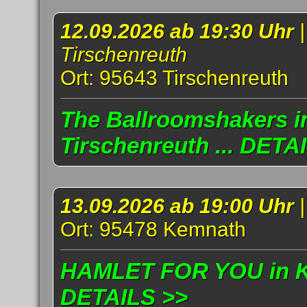
12.09.2026 ab 19:30 Uhr
Tirschenreuth
Ort: 95643 Tirschenreuth
The Ballroomshakers i
Tirschenreuth ... DETA
13.09.2026 ab 19:00 Uhr
Ort: 95478 Kemnath
HAMLET FOR YOU in Ke
DETAILS >>