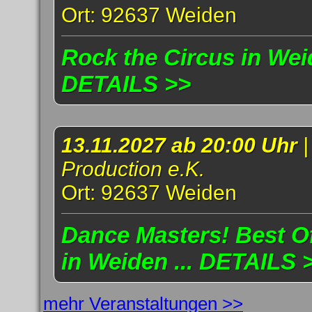
Ort: 92637 Weiden
Rock the Circus in Weid
DETAILS >>
13.11.2027 ab 20:00 Uhr
Production e.K.
Ort: 92637 Weiden
Dance Masters! Best Of
in Weiden ... DETAILS 
mehr Veranstaltungen >>