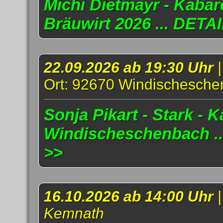
Michi Dietmayr - Kabar
Bräuwirt 2026 ... DETA
22.09.2026 ab 19:30 Uhr
Ort: 92670 Windischesch
Sonja Pikart - Stark - K
Windischeschenbach .
>>
16.10.2026 ab 14:00 Uhr
Kemnath