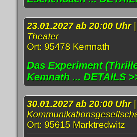
23.01.2027 ab 20:00 Uhr
Theater
Ort: 95478 Kemnath
Das Experiment (Thrille
Kemnath ... DETAILS >
30.01.2027 ab 20:00 Uhr
Kommunikationsgesellscha
Ort: 95615 Marktredwitz