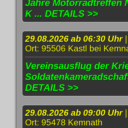
Jahre Motorradtreffen
K ... DETAILS >>
29.08.2026 ab 06:30 Uhr
Ort: 95506 Kastl bei Kemn
Vereinsausflug der Kri
Soldatenkameradschaft 
DETAILS >>
29.08.2026 ab 09:00 Uhr
Ort: 95478 Kemnath