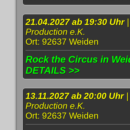
21.04.2027 ab 19:30 Uhr
Production e.K.
Ort: 92637 Weiden
Rock the Circus in Weid
DETAILS >>
13.11.2027 ab 20:00 Uhr
Production e.K.
Ort: 92637 Weiden