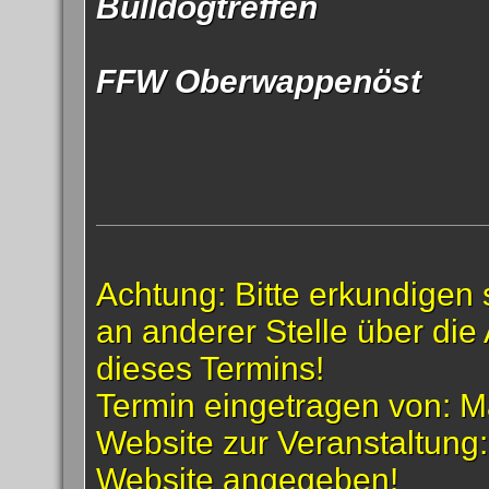
Bulldogtreffen
FFW Oberwappenöst
Achtung: Bitte erkundigen 
an anderer Stelle über die 
dieses Termins!
Termin eingetragen von: M
Website zur Veranstaltung
Website angegeben!