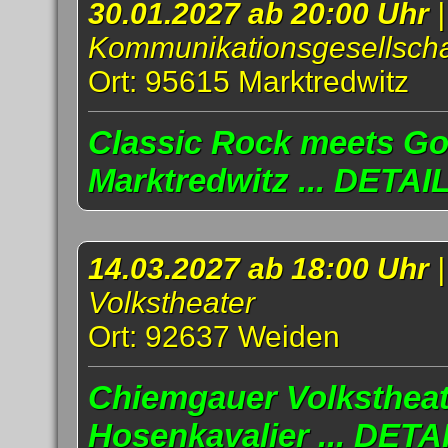
30.01.2027 ab 20:00 Uhr
Kommunikationsgesellscha
Ort: 95615 Marktredwitz
Classic Rock meets Go
Marktredwitz ... DETAI
14.03.2027 ab 18:00 Uhr
Volkstheater
Ort: 92637 Weiden
Chiemgauer Volkstheat
Hosenkavalier ... DETA