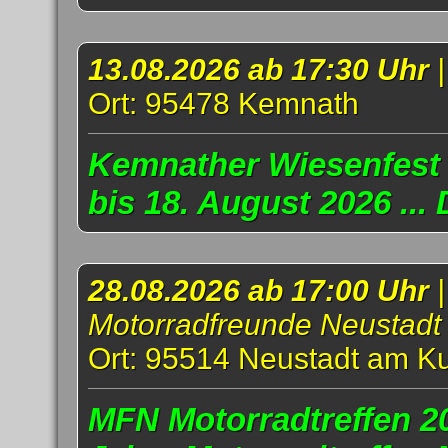
13.08.2026 ab 17:30 Uhr
Ort: 95478 Kemnath
Kemnather Wiesenfest 
bis 18. August 2026 ..
28.08.2026 ab 17:00 Uhr
|
Motorradfreunde Neustadt
Ort: 95514 Neustadt am K
MFN Motorradtreffen 20