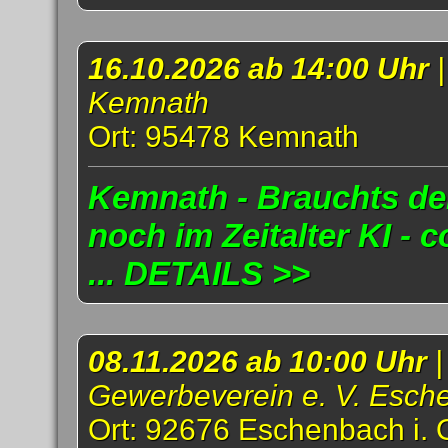
16.10.2026 ab 14:00 Uhr
Kemnath
Ort: 95478 Kemnath
Kemnath - Brauchts d
noch im Zeitalter KI - 
... DETAILS >>
08.11.2026 ab 10:00 Uhr
|
Gewerbeverein e. V. Esch
Ort: 92676 Eschenbach i. 