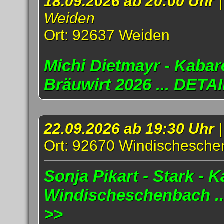
18.09.2026 ab 20:00 Uhr
Weiden
Ort: 92637 Weiden
Michi Dietmayr - Kabar
Bräuwirt 2026 ... DETA
22.09.2026 ab 19:30 Uhr
Ort: 92670 Windischesch
Sonja Pikart - Stark - K
Windischeschenbach .
>>