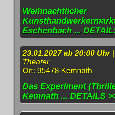
Weihnachtlicher
Kunsthandwerkermarkt
Eschenbach ... DETAIL
23.01.2027 ab 20:00 Uhr
Theater
Ort: 95478 Kemnath
Das Experiment (Thrille
Kemnath ... DETAILS >