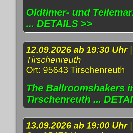
Oldtimer- und Teilema
... DETAILS >>
12.09.2026 ab 19:30 Uhr
Tirschenreuth
Ort: 95643 Tirschenreuth
The Ballroomshakers i
Tirschenreuth ... DETA
13.09.2026 ab 19:00 Uhr