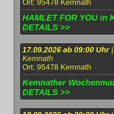
Ort: 95478 Kemnath
HAMLET FOR YOU in Ke
DETAILS >>
17.09.2026 ab 09:00 Uhr
Kemnath
Ort: 95478 Kemnath
Kemnather Wochenmark
DETAILS >>