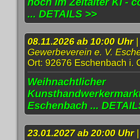
noch im Zeitalter KI - 
... DETAILS >>
08.11.2026 ab 10:00 Uhr
|
Gewerbeverein e. V. Esch
Ort: 92676 Eschenbach i. 
Weihnachtlicher
Kunsthandwerkermarkt
Eschenbach ... DETAIL
23.01.2027 ab 20:00 Uhr