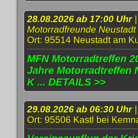
28.08.2026 ab 17:00 Uhr
|
Motorradfreunde Neustadt
Ort: 95514 Neustadt am K
MFN Motorradtreffen 20
Jahre Motorradtreffen
K ... DETAILS >>
29.08.2026 ab 06:30 Uhr
Ort: 95506 Kastl bei Kemn