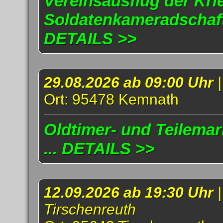
Vereinsausflug der Kri
Soldatenkameradschaft 
DETAILS >>
29.08.2026 ab 09:00 Uhr
Ort: 95478 Kemnath
Oldtimer- und Teilema
... DETAILS >>
12.09.2026 ab 19:30 Uhr
Tirschenreuth