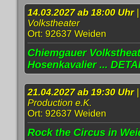
14.03.2027 ab 18:00 Uhr
Volkstheater
Ort: 92637 Weiden
Chiemgauer Volkstheat
Hosenkavalier ... DETA
21.04.2027 ab 19:30 Uhr
Production e.K.
Ort: 92637 Weiden
Rock the Circus in Weid