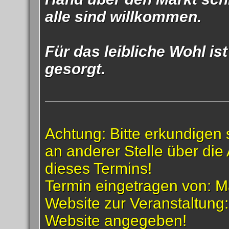
alle sind willkommen.
Für das leibliche Wohl ist
gesorgt.
Achtung: Bitte erkundigen 
an anderer Stelle über die 
dieses Termins!
Termin eingetragen von: M
Website zur Veranstaltung
Website angegeben!