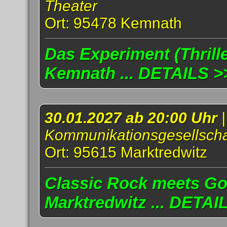
Theater
Ort: 95478 Kemnath
Das Experiment (Thrille
Kemnath ... DETAILS >
30.01.2027 ab 20:00 Uhr
Kommunikationsgesellscha
Ort: 95615 Marktredwitz
Classic Rock meets Go
Marktredwitz ... DETAI