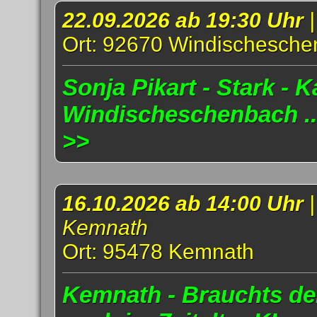
22.09.2026 ab 19:30 Uhr
Ort: 92670 Windischesch
Sonja Pikart - Stark - K
Windischeschenbach .
>>
16.10.2026 ab 14:00 Uhr
Kemnath
Ort: 95478 Kemnath
Kemnath - Brauchts d