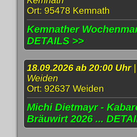
Kemnath
Ort: 95478 Kemnath
Kemnather Wochenmark
DETAILS >>
18.09.2026 ab 20:00 Uhr
Weiden
Ort: 92637 Weiden
Michi Dietmayr - Kabar
Bräuwirt 2026 ... DETA