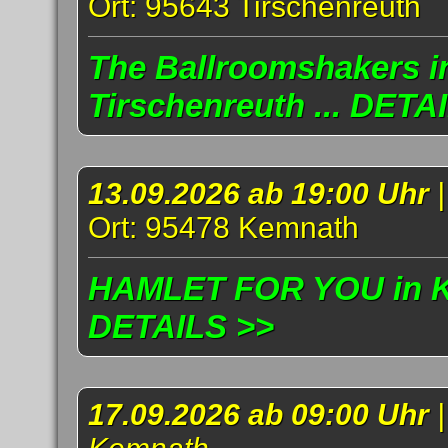
Ort: 95643 Tirschenreuth
The Ballroomshakers i
Tirschenreuth ... DETA
13.09.2026 ab 19:00 Uhr
Ort: 95478 Kemnath
HAMLET FOR YOU in Ke
DETAILS >>
17.09.2026 ab 09:00 Uhr