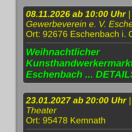
08.11.2026 ab 10:00 Uhr
|
Gewerbeverein e. V. Esch
Ort: 92676 Eschenbach i. 
Weihnachtlicher
Kunsthandwerkermarkt
Eschenbach ... DETAIL
23.01.2027 ab 20:00 Uhr
Theater
Ort: 95478 Kemnath