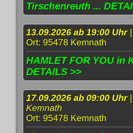
Tirschenreuth ... DETA
13.09.2026 ab 19:00 Uhr
Ort: 95478 Kemnath
HAMLET FOR YOU in Ke
DETAILS >>
17.09.2026 ab 09:00 Uhr
Kemnath
Ort: 95478 Kemnath