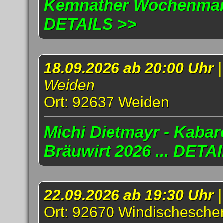
Kemnather Wochenmark
DETAILS >>
18.09.2026 ab 20:00 Uhr
Weiden
Ort: 92637 Weiden
Michi Dietmayr - Kabar
Bräuwirt 2026 ... DETA
22.09.2026 ab 19:30 Uhr
Ort: 92670 Windischesch