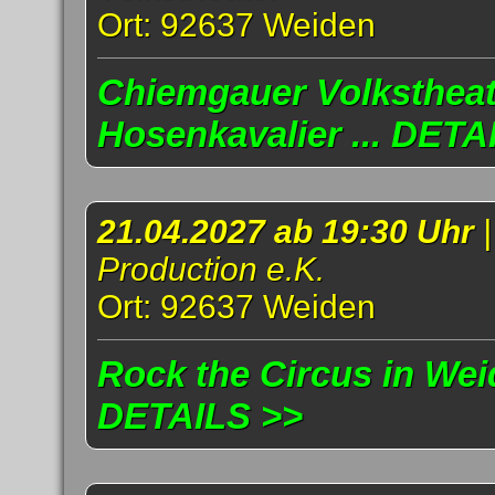
Ort: 92637 Weiden
Chiemgauer Volkstheat
Hosenkavalier ... DETA
21.04.2027 ab 19:30 Uhr
Production e.K.
Ort: 92637 Weiden
Rock the Circus in Weid
DETAILS >>