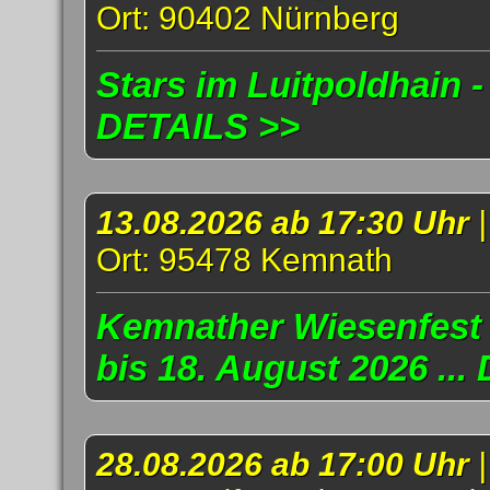
Ort: 90402 Nürnberg
Stars im Luitpoldhain -
DETAILS >>
13.08.2026 ab 17:30 Uhr
Ort: 95478 Kemnath
Kemnather Wiesenfest 
bis 18. August 2026 ..
28.08.2026 ab 17:00 Uhr
|