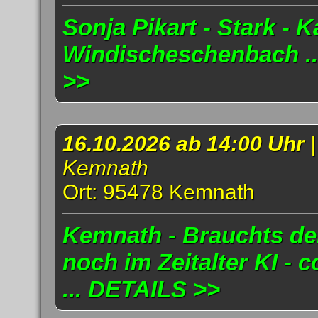
Sonja Pikart - Stark - K
Windischeschenbach .
>>
16.10.2026 ab 14:00 Uhr
Kemnath
Ort: 95478 Kemnath
Kemnath - Brauchts d
noch im Zeitalter KI - 
... DETAILS >>