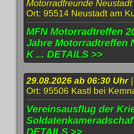
Motorradfreunde Neustadt
Ort: 95514 Neustadt am K
MFN Motorradtreffen 20
Jahre Motorradtreffen
K ... DETAILS >>
29.08.2026 ab 06:30 Uhr
Ort: 95506 Kastl bei Kemn
Vereinsausflug der Kri
Soldatenkameradschaft 
DETAILS >>