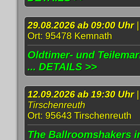
29.08.2026 ab 09:00 Uhr
Ort: 95478 Kemnath
Oldtimer- und Teilema
... DETAILS >>
12.09.2026 ab 19:30 Uhr
Tirschenreuth
Ort: 95643 Tirschenreuth
The Ballroomshakers i