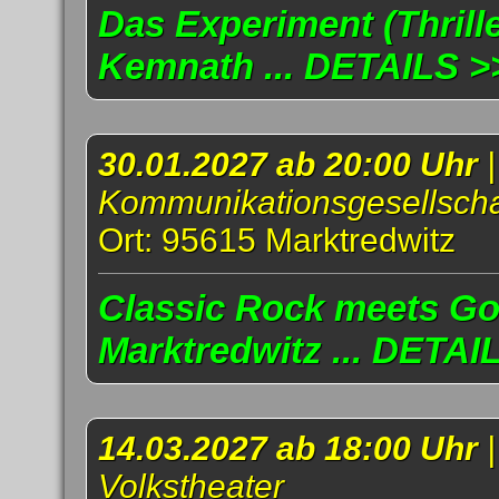
Das Experiment (Thrille
Kemnath ... DETAILS >
30.01.2027 ab 20:00 Uhr
Kommunikationsgesellscha
Ort: 95615 Marktredwitz
Classic Rock meets Go
Marktredwitz ... DETAI
14.03.2027 ab 18:00 Uhr
Volkstheater